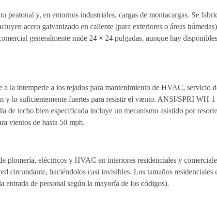
sito peatonal y, en entornos industriales, cargas de montacargas. Se fab
cluyen acero galvanizado en caliente (para exteriores o áreas húmedas)
io comercial generalmente mide 24 × 24 pulgadas, aunque hay disponible
te a la intemperie a los tejados para mantenimiento de HVAC, servicio 
 y lo suficientemente fuertes para resistir el viento. ANSI/SPRI WH-1 es 
lla de techo bien especificada incluye un mecanismo asistido por resor
ara vientos de hasta 50 mph.
 de plomería, eléctricos y HVAC en interiores residenciales y comercia
pared circundante, haciéndolos casi invisibles. Los tamaños residenciale
a entrada de personal según la mayoría de los códigos).