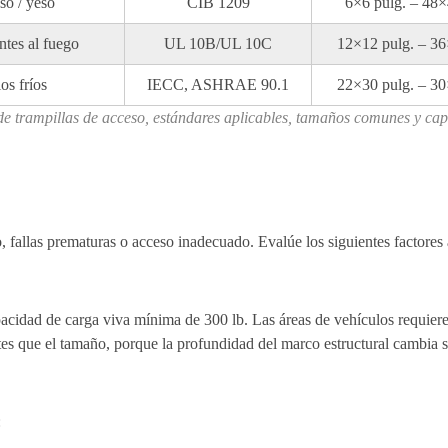
so / yeso
CIB 1209
6×6 pulg. – 48×
ntes al fuego
UL 10B/UL 10C
12×12 pulg. – 36
os fríos
IECC, ASHRAE 90.1
22×30 pulg. – 30
e trampillas de acceso, estándares aplicables, tamaños comunes y ca
o, fallas prematuras o acceso inadecuado. Evalúe los siguientes factores 
acidad de carga viva mínima de 300 lb. Las áreas de vehículos requieren
tes que el tamaño, porque la profundidad del marco estructural cambia si
: