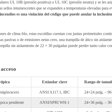
tándares UL 10B (presión positiva) o UL 10C (presión neutra) y se les as
an sellos intumescentes que se expanden a temperaturas elevadas para 
 incendios es una violación del código que puede anular la inclusión 
ones de clima frío, estas escotillas cuentan con juntas perimetrales con
s pasivas o de emisiones netas cero, una trampilla de ático sin aislami
rampilla sin aislamiento de 22 × 30 pulgadas puede perder tanto calor c
 acceso
típica
Estándar clave
Rango de tama
rmigón/acero
ANSI A117.1, IBC
24×24 pulg. – 96
 poca pendiente
ANSI/SPRI WH-1
24×36 pulg. – 36