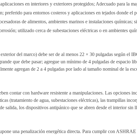
plicaciones en interiores y exteriores protegidos; Adecuado para la ma
ón; preferido para entornos costeros y aplicaciones en tejados donde el 
ocesadoras de alimentos, ambientes marinos e instalaciones químicas; si
orrosión; utilizado cerca de subestaciones eléctricas o en ambientes quí
ro exterior del marco) debe ser de al menos 22 × 30 pulgadas según el IB
ande que debe pasar; agregue un mínimo de 4 pulgadas de espacio libr
lmente agregan de 2 a 4 pulgadas por lado al tamaño nominal de la esco
eben contar con hardware resistente a manipulaciones. Las opciones inc
íticas (tratamiento de agua, subestaciones eléctricas), las trampillas i
s de salida, los dispositivos antipánico que se abren desde el interior si
 supone una penalización energética directa. Para cumplir con ASHRAE 9