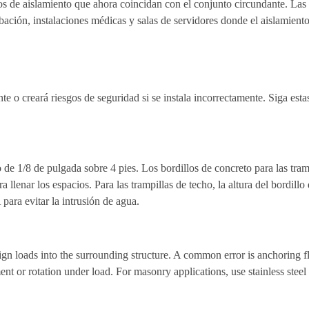
s de aislamiento que ahora coincidan con el conjunto circundante. Las tr
bación, instalaciones médicas y salas de servidores donde el aislamient
te o creará riesgos de seguridad si se instala incorrectamente. Siga est
de 1/8 de pulgada sobre 4 pies. Los bordillos de concreto para las tra
a llenar los espacios. Para las trampillas de techo, la altura del bordi
para evitar la intrusión de agua.
sign loads into the surrounding structure. A common error is anchoring fl
ment or rotation under load. For masonry applications, use stainless ste