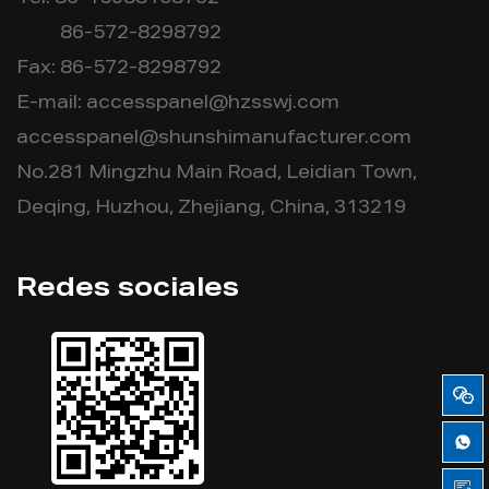
Tel: 86-15988108762
86-572-8298792
Fax: 86-572-8298792
E-mail:
accesspanel@hzsswj.com
accesspanel@shunshimanufacturer.com
No.281 Mingzhu Main Road, Leidian Town,
Deqing, Huzhou, Zhejiang, China, 313219
Redes sociales