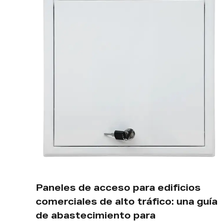
¿Cómo se deben colocar los pan
de acceso en construcciones
cios
comerciales y mantenimiento de
una guía
sitios?