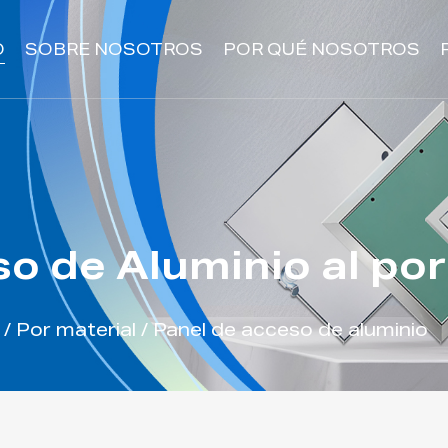
O
SOBRE NOSOTROS
POR QUÉ NOSOTROS
o de Aluminio al po
/
Por material
/
Panel de acceso de aluminio