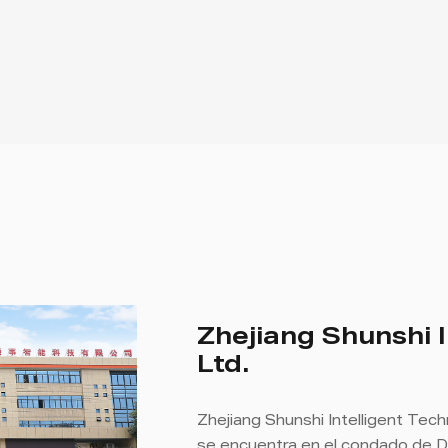
Zhejiang Shunshi I
Ltd.
Zhejiang Shunshi Intelligent Tech
se encuentra en el condado de D