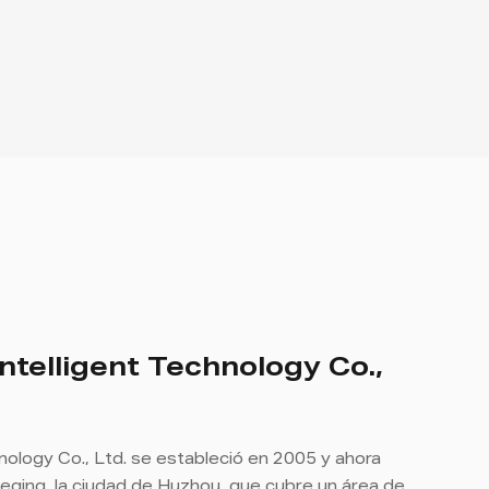
ntelligent Technology Co.,
nology Co., Ltd. se estableció en 2005 y ahora
eqing, la ciudad de Huzhou, que cubre un área de