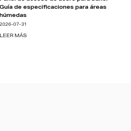
Pane
Guía de especificaciones para áreas
yeso
húmedas
err
2026-07-31
2026
LEER MÁS
LEE