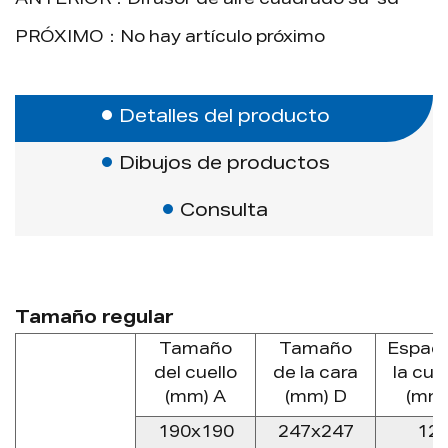
ANTERIOR：Difusor de aire cuadrado sa-sd
300 × 300 mm, 400 × 400 mm, 500 × 500
PRÓXIMO：No hay artículo próximo
mm, 600 × 600 mm.
Ventaja:
Se puede instalar un filtro negro en la
Detalles del producto
parte posterior.
Dibujos de productos
Fácil de instalar.
Marco de aluminio fuerte.
Consulta
Tamaño regular
Tamaño
Tamaño
Espaci
del cuello
de la cara
la cuch
(mm) A
(mm) D
(mm)
190x190
247x247
12.