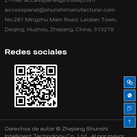
E-mail:
accesspanel@hzsswj.com
accesspanel@shunshimanufacturer.com
No.281 Mingzhu Main Road, Leidian Town,
Deqing, Huzhou, Zhejiang, China, 313219
Redes sociales
Derechos de autor ©
Zhejiang Shunshi
Intelligent Technology Co., Ltd.
Al por mayor