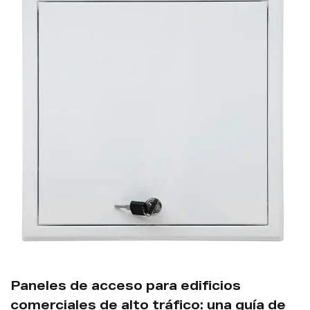
¿Cómo se
acceso 
 de acceso para edificios
mantenim
les de alto tráfico: una guía de