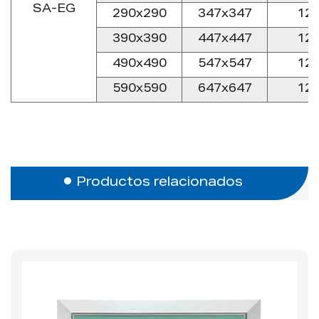
SA-EG
290x290
347x347
12.
390x390
447x447
12.
490x490
547x547
12.
590x590
647x647
12.
Productos relacionados