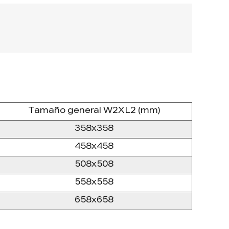
erado por L Key.
 un índice de reducción de sonido
a mejor en los mercados de Australia y
Tamaño general W2XL2 (mm)
358x358
458x458
508x508
558x558
658x658