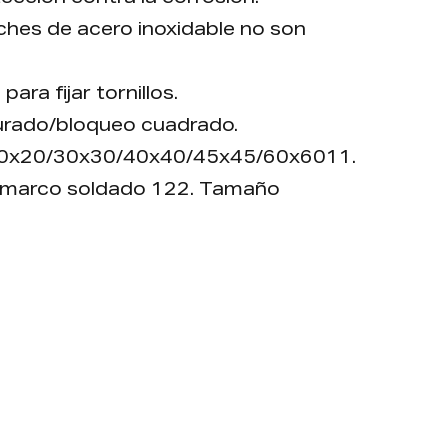
ches de acero inoxidable no son
para fijar tornillos.
nurado/bloqueo cuadrado.
20x20/30x30/40x40/45x45/60x6011.
 marco soldado 122. Tamaño
.
 puesta en una bolsa de poli con
o se coloca en un cartón, paleta
sponibles:
o por destornillador o moneda.