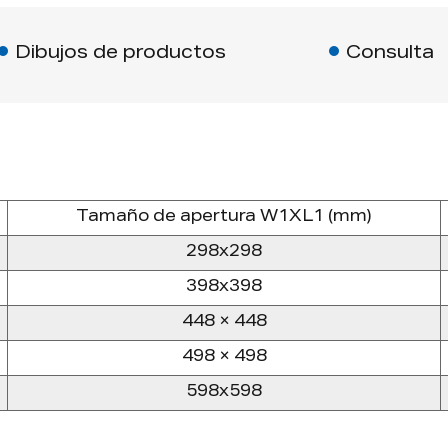
B: Bloqueo cuadrado op
Dibujos de productos
Consulta
El panel de acceso logra
ponderado
Calificación de 35. Vent
Nueva Zelanda.
Tamaño de apertura W1XL1 (mm)
298x298
398x398
448 × 448
498 × 498
598x598