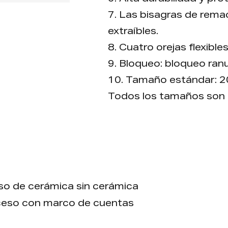
7. Las bisagras de rema
extraíbles.
8. Cuatro orejas flexibles 
9. Bloqueo: bloqueo ra
10. Tamaño estándar: 
Todos los tamaños son
personalizado disponible
13. Paquete: cada pieza
envoltura retráctil, lueg
disponible.
Ventaja
 de cerámica sin cerámica
so con marco de cuentas
Diferentes cerraduras di
A: Lock ranurado operad