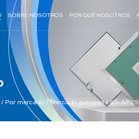
O
SOBRE NOSOTROS
POR QUÉ NOSOTROS
o
/
Por mercado
/
Mercado europeo
/
SS-AP251