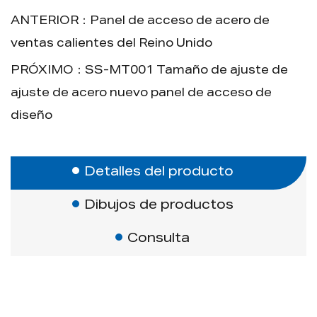
seguridad.
ANTERIOR：Panel de acceso de acero de
Marco fuerte.
ventas calientes del Reino Unido
Cuatro imanes fuertes.
PRÓXIMO：SS-MT001 Tamaño de ajuste de
Se puede abrir y eliminar fácilmente.
ajuste de acero nuevo panel de acceso de
Diferentes tamaños disponibles.
diseño
Detalles del producto
Dibujos de productos
Consulta