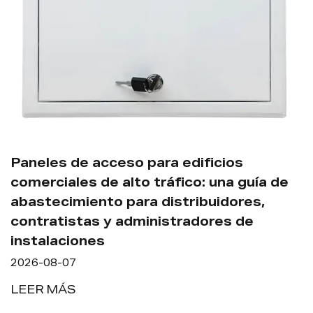
¿C
ac
aneles de acceso para edificios
ma
omerciales de alto tráfico: una guía de
20
bastecimiento para distribuidores,
ontratistas y administradores de
LE
nstalaciones
26-08-07
EER MÁS