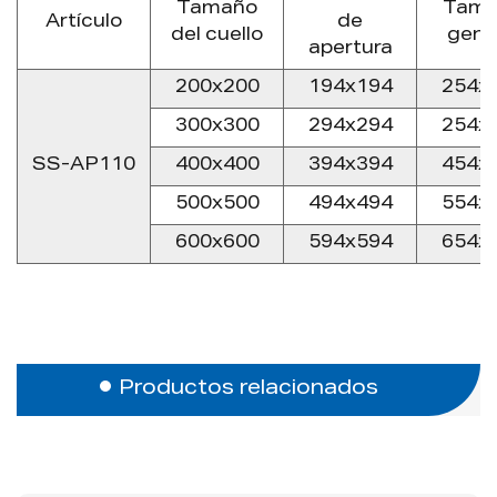
Tamaño
Tama
Artículo
de
del cuello
gene
apertura
200x200
194x194
254x
300x300
294x294
254x
SS-AP110
400x400
394x394
454x
500x500
494x494
554x
600x600
594x594
654x
Productos relacionados