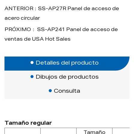
están disponibles.
ANTERIOR：SS-AP27R Panel de acceso de
11. Embalaje: 1 pc/bolsa de burbujas,
acero circular
luego colocada en cartón; Embalaje de
PRÓXIMO： SS-AP241 Panel de acceso de
paletas disponible.
ventas de USA Hot Sales
Ventaja:
1. Bloqueo de chasquido oculto, empuje
para abrir.
Detalles del producto
2. Producto estrella en los mercados de
Dibujos de productos
los EAU y KSA.
3. Apariencia sin fram después de la
Consulta
instalación.
Tamaño regular
Tamaño