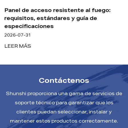
o resistente al fuego:
Panel de acces
tándares y guía de
Guía de especi
nes
húmedas
2026-07-31
LEER MÁS
Contáctenos
Shunshi proporciona una gama de servicios de
soporte técnico para garantizar que los
clientes puedan seleccionar, instalar y
mantener estos productos correctamente.