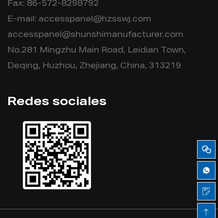
Fax: 86-572-8298792
E-mail:
accesspanel@hzsswj.com
accesspanel@shunshimanufacturer.com
No.281 Mingzhu Main Road, Leidian Town,
Deqing, Huzhou, Zhejiang, China, 313219
Redes sociales